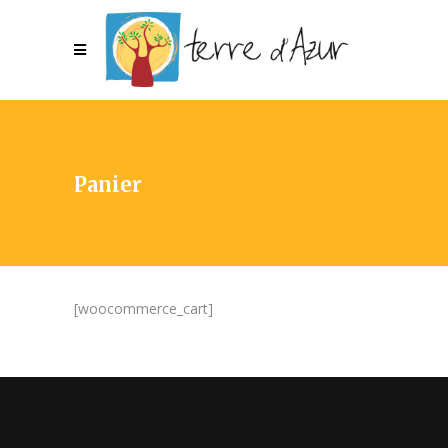
Panier
[woocommerce_cart]