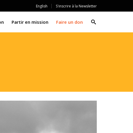
English
S'inscrire à la Newsletter
on
Partir en mission
Faire un don