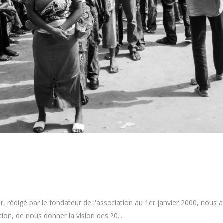
ur, rédigé par le fondateur de l'association au 1er janvier 2000, nou
ion, de nous donner la vision des 20...